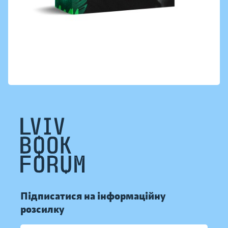
Підписатися на інформаційну
розсилку