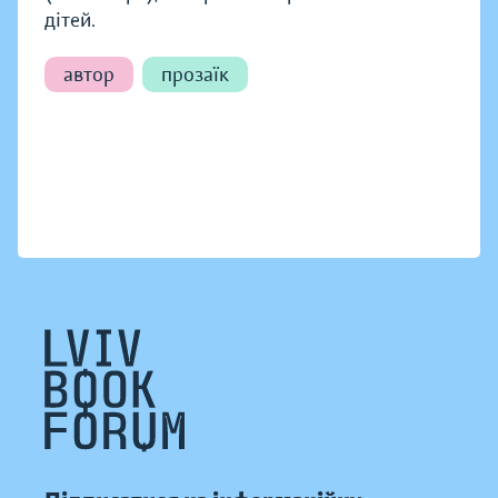
дітей.
автор
прозаїк