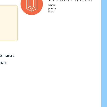
ейських
па».