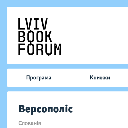
Програма
Книжки
Версополіс
Словенія