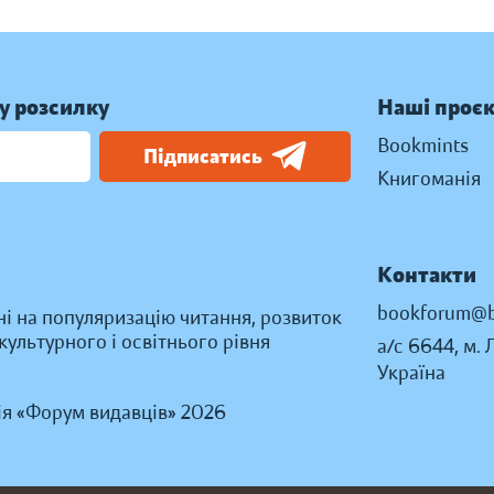
у розсилку
Наші проє
Bookmints
Підписатись
Книгоманія
Контакти
bookforum@b
ні на популяризацію читання, розвиток
ультурного і освітнього рівня
а/с 6644, м. 
Україна
ія «Форум видавців» 2026