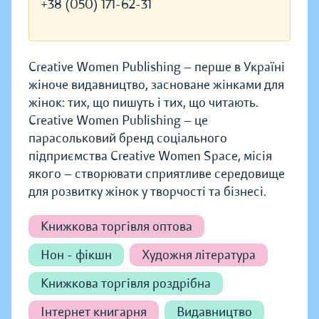
+38 (050) 171-62-31
Creative Women Publishing — перше в Україні
жіноче видавництво, засноване жінками для
жінок: тих, що пишуть і тих, що читають.
Creative Women Publishing — це
парасольковий бренд соціального
підприємства Creative Women Space, місія
якого — створювати сприятливе середовище
для розвитку жінок у творчості та бізнесі.
Книжкова торгівля оптова
Нон - фікшн
Художня література
Книжкова торгівля роздрібна
Інтернет книгарня
Видавництво