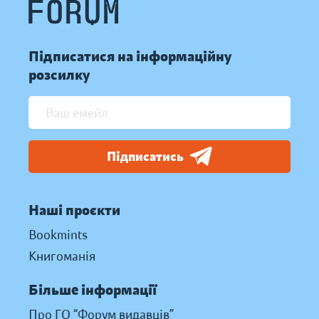
Підписатися на інформаційну
розсилку
Підписатись
Наші проєкти
Bookmints
Книгоманія
Більше інформації
Про ГО “Форум видавців”