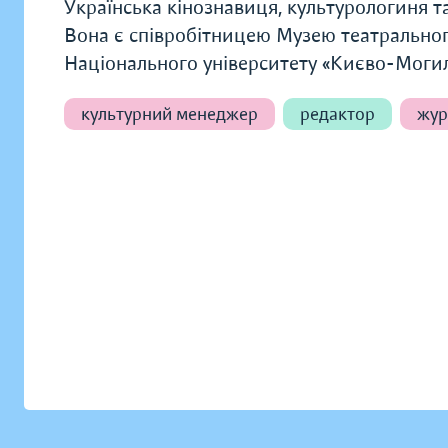
Українська кінознавиця, культурологиня та
Вона є співробітницею Музею театральног
Національного університету «Києво-Могил
культурний менеджер
редактор
жур