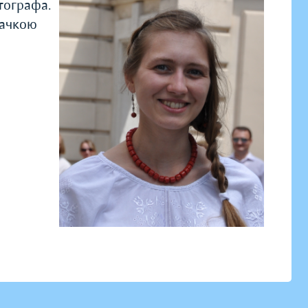
тографа.
дачкою