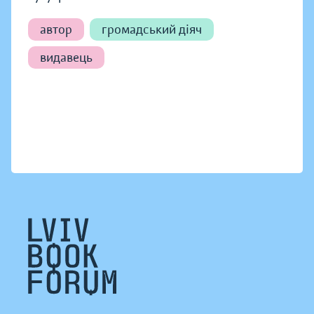
автор
громадський діяч
видавець