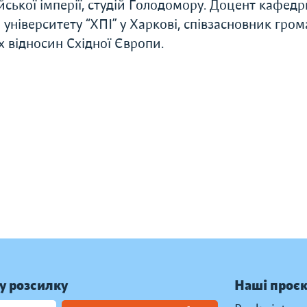
ійської імперії, студій Голодомору. Доцент кафедр
університету “ХПІ” у Харкові, співзасновник гром
х відносин Східної Європи.
у розсилку
Наші проє