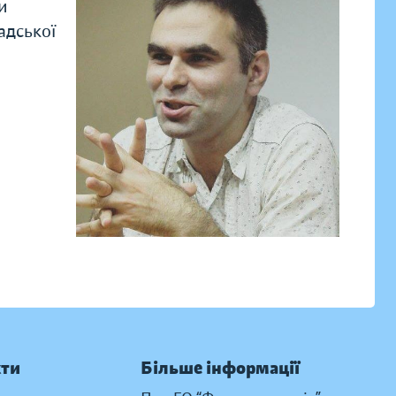
и
адської
кти
Більше інформації