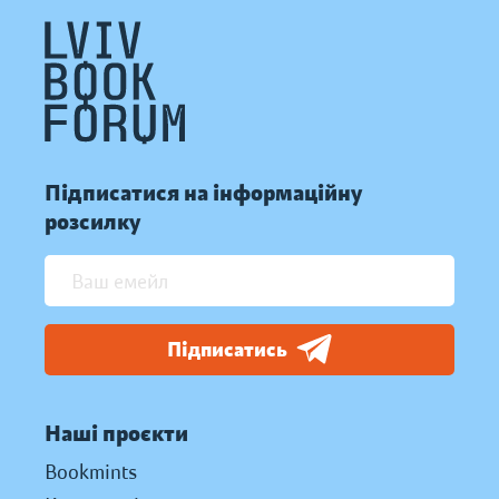
Підписатися на інформаційну
розсилку
Підписатись
Наші проєкти
Bookmints