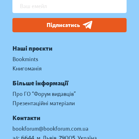
Підписатись
Наші проєкти
Bookmints
Книгоманія
Більше інформації
Про ГО “Форум видавців”
Презентаційні матеріали
Контакти
bookforum@bookforum.com.ua
а/с 6644, м. Львів, 79005, Україна