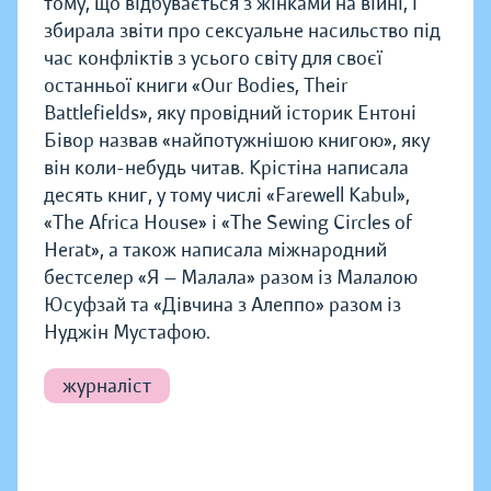
тому, що відбувається з жінками на війні, і
збирала звіти про сексуальне насильство під
час конфліктів з усього світу для своєї
останньої книги «Our Bodies, Their
Battlefields», яку провідний історик Ентоні
Бівор назвав «найпотужнішою книгою», яку
він коли-небудь читав. Крістіна написала
десять книг, у тому числі «Farewell Kabul»,
«The Africa House» і «The Sewing Circles of
Herat», а також написала міжнародний
бестселер «Я — Малала» разом із Малалою
Юсуфзай та «Дівчина з Алеппо» разом із
Нуджін Мустафою.
журналіст