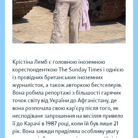
Крістіна Лемб є головною іноземною
кореспонденткою The Sunday Times і однією
із провідних британських іноземних
журналісток, а також авторкою бестселерів.
Вона робила репортажі з більшості гарячих
точок світу від України до Афганістану, де
вона розпочала свою кар’єру після того, як
несподіване запрошення на весілля привело
її до Карачі в 1987 році, коли їй був лише 21
рік. Вона завжди приділяла особливу увагу