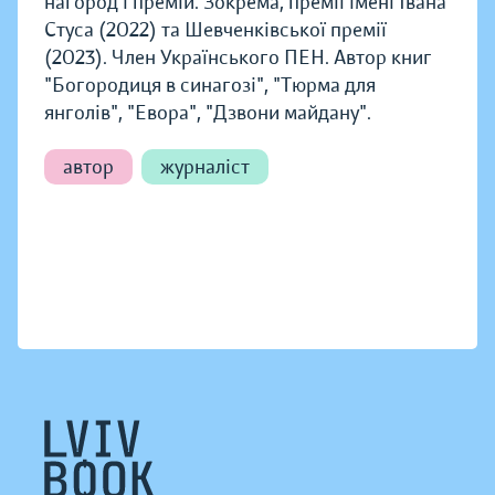
нагород і премій. Зокрема, премії імені Івана
Стуса (2022) та Шевченківської премії
(2023). Член Українського ПЕН. Автор книг
"Богородиця в синагозі", "Тюрма для
янголів", "Евора", "Дзвони майдану".
автор
журналіст