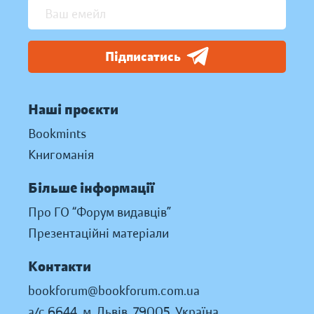
Підписатись
Наші проєкти
Bookmints
Книгоманія
Більше інформації
Про ГО “Форум видавців”
Презентаційні матеріали
Контакти
bookforum@bookforum.com.ua
а/с 6644, м. Львів, 79005, Україна