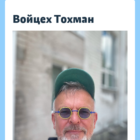
Войцех Тохман