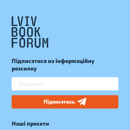
Підписатися на інформаційну
розсилку
Підписатись
Наші проєкти