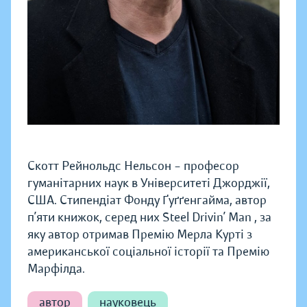
Скотт Рейнольдс Нельсон – професор
гуманітарних наук в Університеті Джорджії,
США. Стипендіат Фонду Ґуґґенгайма, автор
п’яти книжок, серед них Steel Drivin’ Man , за
яку автор отримав Премію Мерла Курті з
американської соціальної історії та Премію
Марфілда.
автор
науковець