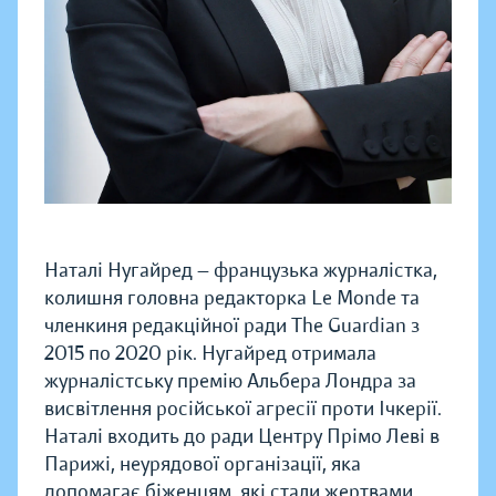
Наталі Нугайред — французька журналістка,
колишня головна редакторка Le Monde та
членкиня редакційної ради The Guardian з
2015 по 2020 рік. Нугайред отримала
журналістську премію Альбера Лондра за
висвітлення російської агресії проти Ічкерії.
Наталі входить до ради Центру Прімо Леві в
Парижі, неурядової організації, яка
допомагає біженцям, які стали жертвами