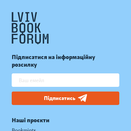
Підписатися на інформаційну
розсилку
Підписатись
Наші проєкти
Bookmints