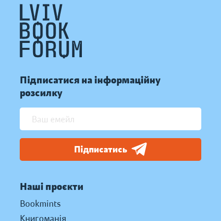
Підписатися на інформаційну
розсилку
Підписатись
Наші проєкти
Bookmints
Книгоманія