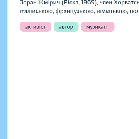
Зоран Жмірич (Рієка, 1969), член Хорватсь
італійською, французькою, німецькою, по
активіст
автор
музикант