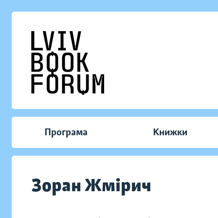
Програма
Книжки
Зоран Жмірич