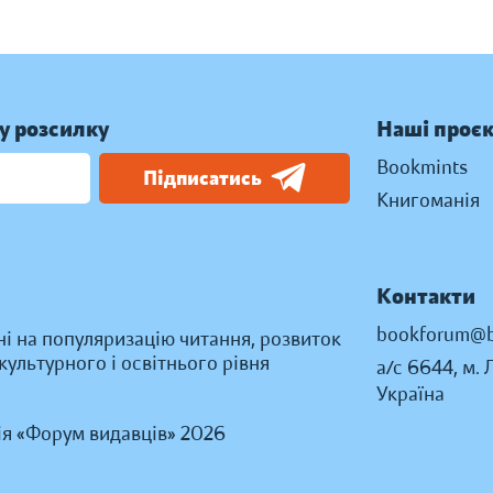
у розсилку
Наші проє
Bookmints
Підписатись
Книгоманія
Контакти
bookforum@b
ні на популяризацію читання, розвиток
ультурного і освітнього рівня
а/с 6644, м. 
Україна
ія «Форум видавців» 2026