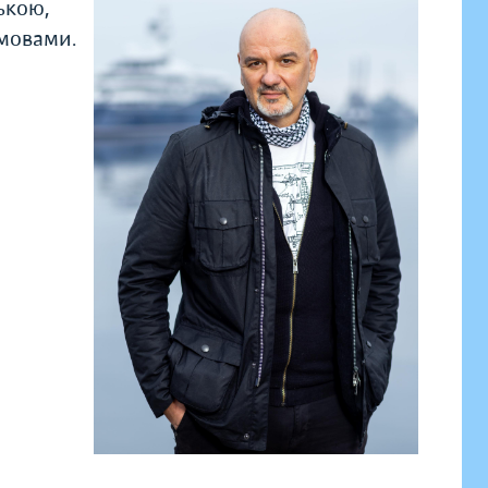
ькою,
 мовами.