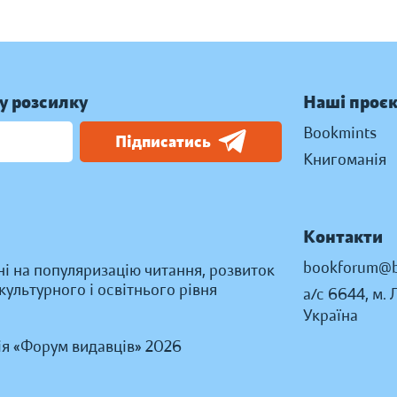
у розсилку
Наші проє
Bookmints
Підписатись
Книгоманія
Контакти
bookforum@b
ні на популяризацію читання, розвиток
ультурного і освітнього рівня
а/с 6644, м. 
Україна
ія «Форум видавців» 2026