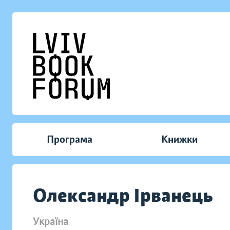
Програма
Книжки
Олександр Ірванець
Україна