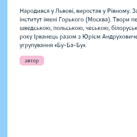
Народився у Львові, виростав у Рівному. 
інститут імені Горького (Москва). Твори 
шведською, польською, чеською, білоруськ
року Ірванець разом з Юрієм Андруховиче
угрупування «Бу-Ба-Бу».
автор