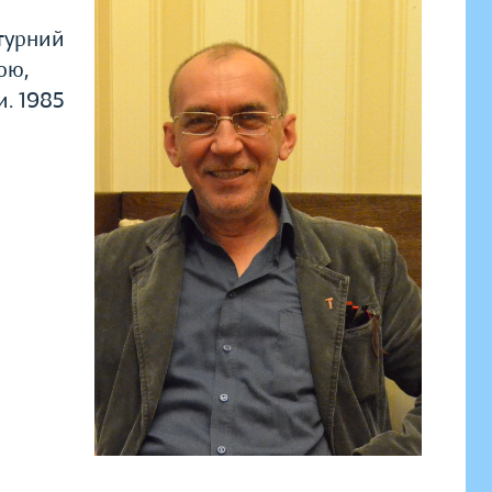
атурний
ою,
и. 1985