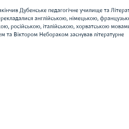
Закінчив Дубенське педагогічне училище та Літер
перекладалися англійською, німецькою, французьк
ою, російською, італійською, хорватською мовам
м та Віктором Небораком заснував літературне