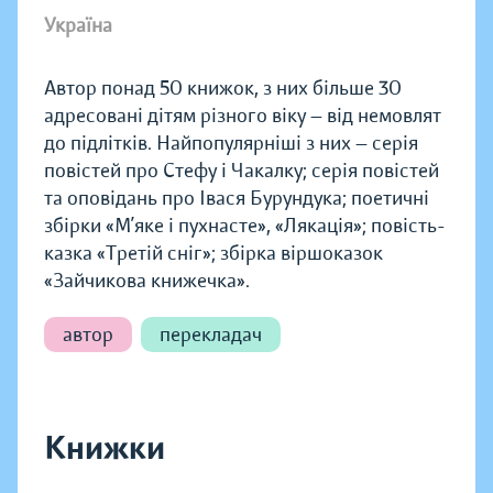
Україна
Автор понад 50 книжок, з них більше 30
адресовані дітям різного віку — від немовлят
до підлітків. Найпопулярніші з них — серія
повістей про Стефу і Чакалку; серія повістей
та оповідань про Івася Бурундука; поетичні
збірки «М’яке і пухнасте», «Лякація»; повість-
казка «Третій сніг»; збірка віршоказок
«Зайчикова книжечка».
автор
перекладач
Книжки