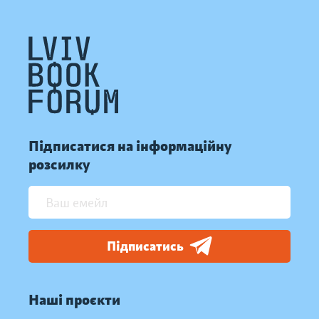
Підписатися на інформаційну
розсилку
Підписатись
Наші проєкти