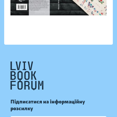
Підписатися на інформаційну
розсилку