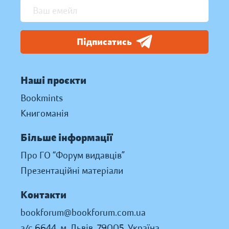
Підписатись
Наші проєкти
Bookmints
Книгоманія
Більше інформації
Про ГО “Форум видавців”
Презентаційні матеріали
Контакти
bookforum@bookforum.com.ua
а/с 6644, м. Львів, 79005, Україна