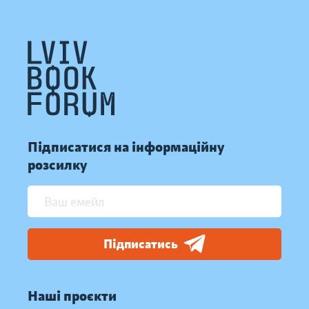
Підписатися на інформаційну
розсилку
Підписатись
Наші проєкти