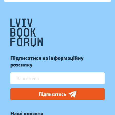
Підписатися на інформаційну
розсилку
Підписатись
Наші проєкти