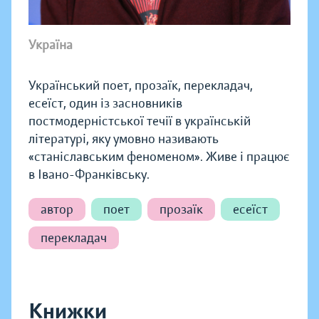
Україна
Український поет, прозаїк, перекладач,
есеїст, один із засновників
постмодерністської течії в українській
літературі, яку умовно називають
«станіславським феноменом». Живе і працює
в Івано-Франківську.
автор
поет
прозаїк
есеїст
перекладач
Книжки