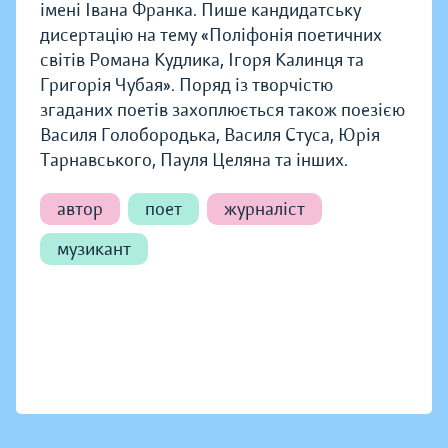
імені Івана Франка. Пише кандидатську
дисертацію на тему «Поліфонія поетичних
світів Романа Кудлика, Ігоря Калинця та
Григорія Чубая». Поряд із творчістю
згаданих поетів захоплюється також поезією
Василя Голобородька, Василя Стуса, Юрія
Тарнавського, Пауля Целяна та інших.
автор
поет
журналіст
музикант