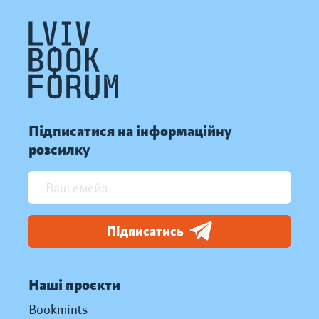
Підписатися на інформаційну
розсилку
Підписатись
Наші проєкти
Bookmints