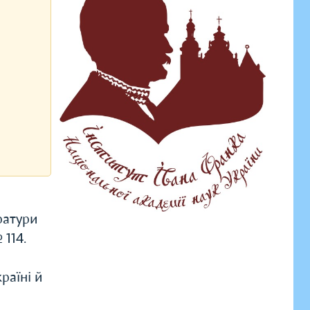
ратури
 114.
раїні й