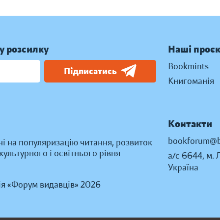
у розсилку
Наші проє
Bookmints
Підписатись
Книгоманія
Контакти
bookforum@b
ні на популяризацію читання, розвиток
ультурного і освітнього рівня
а/с 6644, м. 
Україна
ія «Форум видавців» 2026