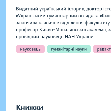
Видатний український історик, доктор іст
«Український гуманітарний огляд» та «Киї
закінчила класичне відділення факультету 
професор Києво-Могилянської академії, за
провідний науковець НАН України.
науковець
гуманітарні науки
редак
Книжки