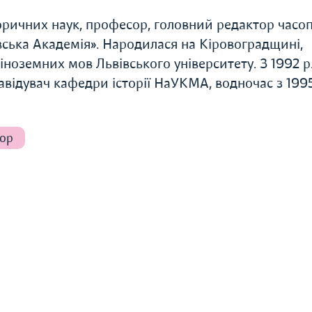
оричних наук, професор, головний редактор часоп
вська Академія». Народилася на Кіровоградщині,
іноземних мов Львівського університету. З 1992 р
відувач кафедри історії НаУКМА, водночас з 1995
тор