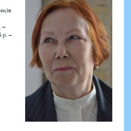
исів
. —
 р. —