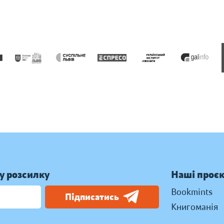
у розсилку
Наші проє
Bookmints
Підписатись
Книгоманія