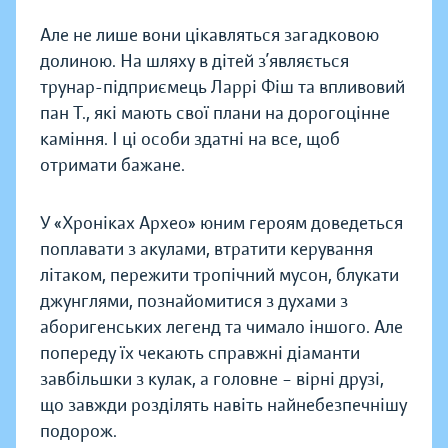
Але не лише вони цікавляться загадковою
долиною. На шляху в дітей з’являється
трунар-підприємець Ларрі Фіш та впливовий
пан Т., які мають свої плани на дорогоцінне
каміння. І ці особи здатні на все, щоб
отримати бажане.
У «Хроніках Архео» юним героям доведеться
поплавати з акулами, втратити керування
літаком, пережити тропічний мусон, блукати
джунглями, познайомитися з духами з
аборигенських легенд та чимало іншого. Але
попереду їх чекають справжні діаманти
завбільшки з кулак, а головне – вірні друзі,
що завжди розділять навіть найнебезпечнішу
подорож.