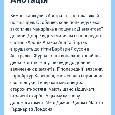
Зимові канікули в Австралії – не така вже й
погана ідея. Особливо, коли попереду чекає
захоплива мандрівка в пошуках Діамантової
долини. Добре відомі читачам із попередніх
частин «Хронік Архео» Аня та Бартек
вирушають до тітки Барбари Лоусон в
Австралію. Журналістка випадково знайшла
двохсотлітню мапу, що веде до долини
величезних діамантів. Її попередній власник,
лорд Артур Кавендіш, збожеволів і припинив
свої пошуки. Тепер юні мисливці за
старожитностями мають шанс відшукати
втрачені скарби. У цьому їм знову
допомагатимуть Мері Джейн, Джим і Мартін
Ґарднери з Лондона.