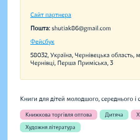
Сайт партнера
Пошта:
shutiak86@gmail.com
Фейсбук
58032, Україна, Чернівецька область, м
Чернівці, Перша Приміська, 3
Книги для дітей молодшого, середнього і ст
Книжкова торгівля оптова
Дитяча
Х
Художня література