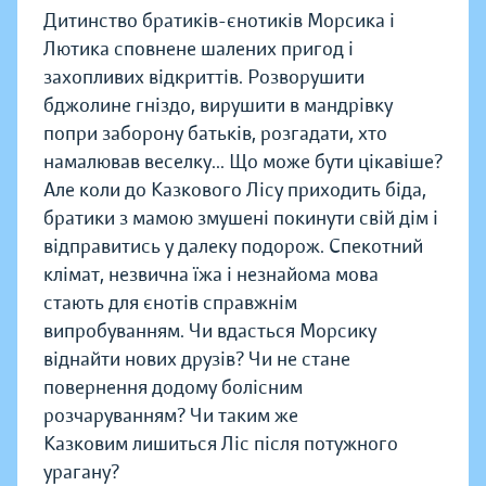
Дитинство братиків-єнотиків Морсика і
Лютика сповнене шалених пригод і
захопливих відкриттів. Розворушити
бджолине гніздо, вирушити в мандрівку
попри заборону батьків, розгадати, хто
намалював веселку... Що може бути цікавіше?
Але коли до Казкового Лісу приходить біда,
братики з мамою змушені покинути свій дім і
відправитись у далеку подорож. Спекотний
клімат, незвична їжа і незнайома мова
стають для єнотів справжнім
випробуванням. Чи вдасться Морсику
віднайти нових друзів? Чи не стане
повернення додому болісним
розчаруванням? Чи таким же
Казковим лишиться Ліс після потужного
урагану?