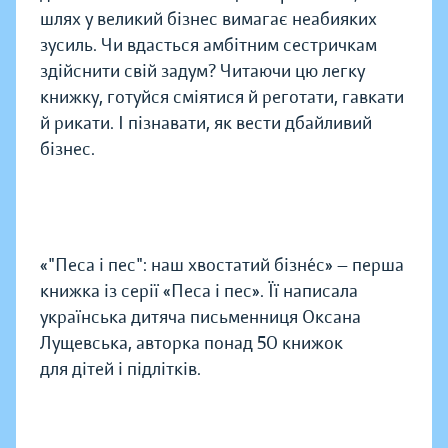
шлях у великий бізнес вимагає неабияких
зусиль. Чи вдасться амбітним сестричкам
здійснити свій задум? Читаючи цю легку
книжку, готуйся сміятися й реготати, гавкати
й рикати. І пізнавати, як вести дбайливий
бізнес.
«"Песа і пес": наш хвостатий бізнéс» — перша
книжка із серії «Песа і пес». Її написала
українська дитяча письменниця Оксана
Лущевська, авторка понад 50 книжок
для дітей і підлітків.