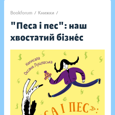
Bookforum
/
Книжки
/
"Песа і пес": наш
хвостатий бізнéс