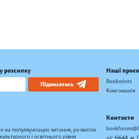
у розсилку
Наші проє
Bookmints
Підписатись
Книгоманія
Контакти
bookforum@b
ні на популяризацію читання, розвиток
ультурного і освітнього рівня
а/с 6644, м. 