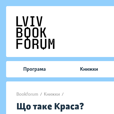
Програма
Книжки
Bookforum
/
Книжки
/
Що таке Краса?