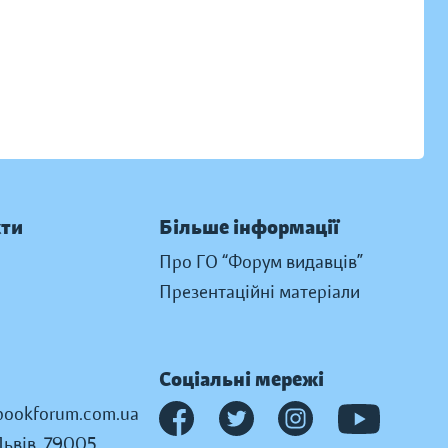
кти
Більше інформації
Про ГО “Форум видавців”
Презентаційні матеріали
Соціальні мережі
ookforum.com.ua
Львів, 79005,