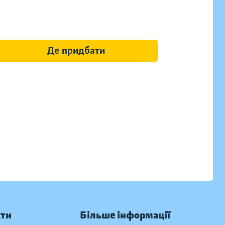
Де придбати
кти
Більше інформації