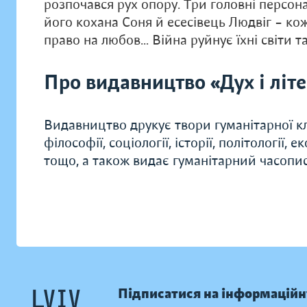
розпочався рух опору. Три головні персон
його кохана Соня й есесівець Людвіг – ко
право на любов… Війна руйнує їхні світи та
Про видавництво «Дух і літ
Видавництво друкує твори гуманітарної кл
філософії, соціології, історії, політології, 
тощо, а також видає гуманітарний часопис 
Підписатися на інформаційн