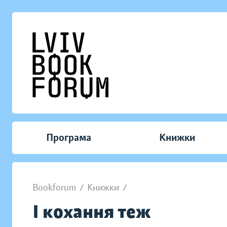
Програма
Книжки
Bookforum
/
Книжки
/
І кохання теж