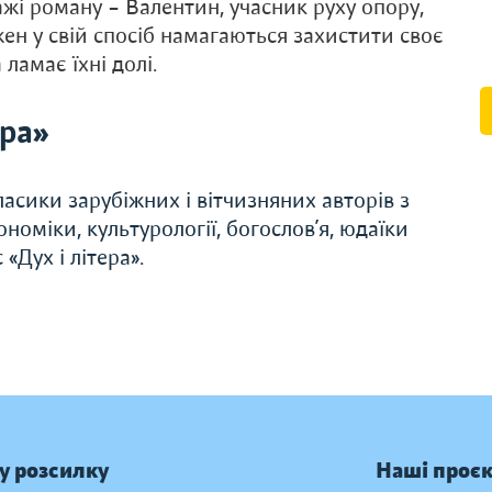
ажі роману – Валентин, учасник руху опору,
жен у свій спосіб намагаються захистити своє
 ламає їхні долі.
ера»
асики зарубіжних і вітчизняних авторів з
економіки, культурології, богослов’я, юдаїки
«Дух і літера».
у розсилку
Наші проє