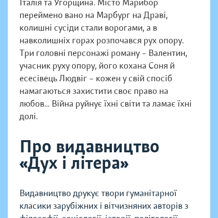
Італія та Угорщина. Місто Марибор
переймено вано на Марбург на Драві,
колишні сусіди стали ворогами, а в
навколишніх горах розпочався рух опору.
Три головні персонажі роману – Валентин,
учасник руху опору, його кохана Соня й
есесівець Людвіг – кожен у свій спосіб
намагаються захистити своє право на
любов… Війна руйнує їхні світи та ламає їхні
долі.
Про видавництво
«Дух і літера»
Видавництво друкує твори гуманітарної
класики зарубіжних і вітчизняних авторів з