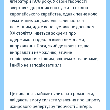
літератури 1978 року. У своїй творчості
звертався до різних епох у житті східно
європейського єврейства, однак певне коло
тематичних зацікавлень залишається
незмінним, адже воно зумовлене досвідом
ХХ століття: йдеться зокрема про
одержимості ідеологіями і демонами;
виправдання Бога, який дозволяє те, що
виправдати неможливо; етичне
співіснування з іншим, зокрема з тваринами,
і вибір не заподіювати зла.
Це видання знайомить читача з романами,
які дають змогу скласти уявлення про широту
жанрового репертуару творчості Зінґера.