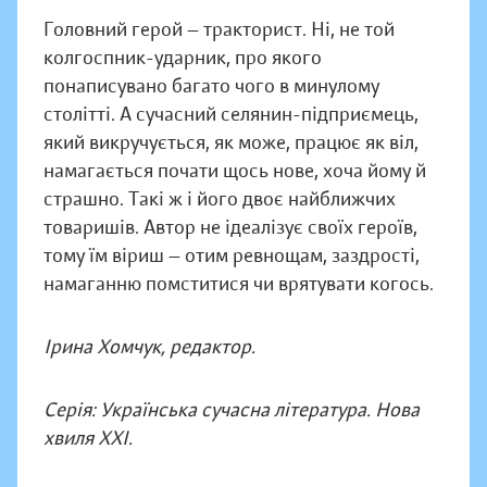
Головний герой — тракторист. Ні, не той
колгоспник-ударник, про якого
понаписувано багато чого в минулому
столітті. А сучасний селянин-підприємець,
який викручується, як може, працює як віл,
намагається почати щось нове, хоча йому й
страшно. Такі ж і його двоє найближчих
товаришів. Автор не ідеалізує своїх героїв,
тому їм віриш — отим ревнощам, заздрості,
намаганню помститися чи врятувати когось.
Ірина Хомчук, редактор.
Серія: Українська сучасна література. Нова
хвиля ХХІ.