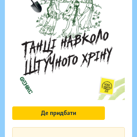
Де придбати