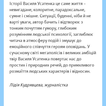
Історії Василя Усатенка це саме життя –
невигадане, колоритне, парадоксальне,
сумне і смішне. Ситуації, буденні, ніби й не
варті уваги, автор бачить і відтворює з
тонким почуттям гумору, глибоким
розумінням людської психології, заглиблює
читача в атмосферу подій і змушує до
емоційного співчуття героям оповідань. У
сучасному світі мегаполісів і великих амбіцій
твір Василя Усатенка повертає нас до
простих і природних речей, до примхливого
розмаїття людських характерів і відносин.
Лідія Кудрявцева, журналістка