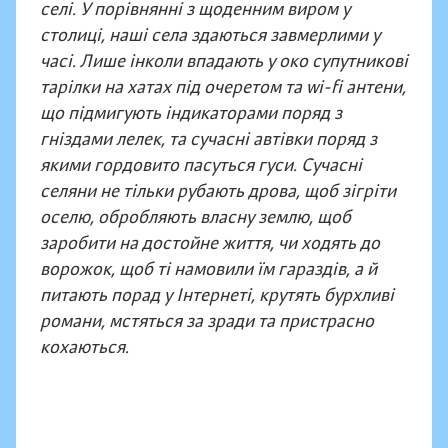
селі. У порівнянні з щоденним виром у
столиці, наші села здаються завмерлими у
часі. Лише інколи впадають у око супутникові
тарілки на хатах під очеретом та wi-fi антени,
що підмигують індикаторами поряд з
гніздами лелек, та сучасні автівки поряд з
якими гордовито пасуться гуси. Сучасні
селяни не тільки рубають дрова, щоб зігріти
оселю, обробляють власну землю, щоб
заробити на достойне життя, чи ходять до
ворожок, щоб ті намовили їм гараздів, а й
питають порад у Інтернеті, крутять бурхливі
романи, мстяться за зради та пристрасно
кохаються.