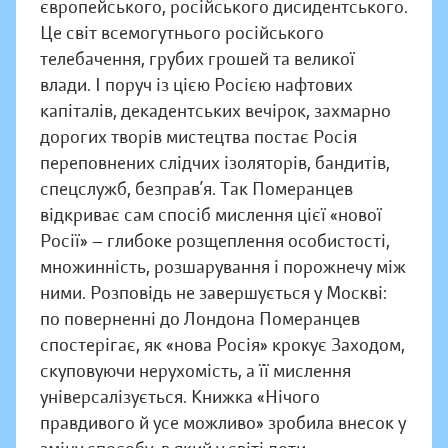
європейського, російського дисидентського.
Це світ всемогутнього російського
телебачення, грубих грошей та великої
влади. І поруч із цією Росією нафтових
капіталів, декадентських вечірок, захмарно
дорогих творів мистецтва постає Росія
переповнених слідчих ізоляторів, бандитів,
спецслужб, безправ’я. Так Померанцев
відкриває сам спосіб мислення цієї «нової
Росії» — глибоке розщеплення особистості,
множинність, розшарування і порожнечу між
ними. Розповідь не завершується у Москві:
по поверненні до Лондона Померанцев
спостерігає, як «нова Росія» крокує Заходом,
скуповуючи нерухомість, а її мислення
універсалізується. Книжка «Нічого
правдивого й усе можливо» зробила внесок у