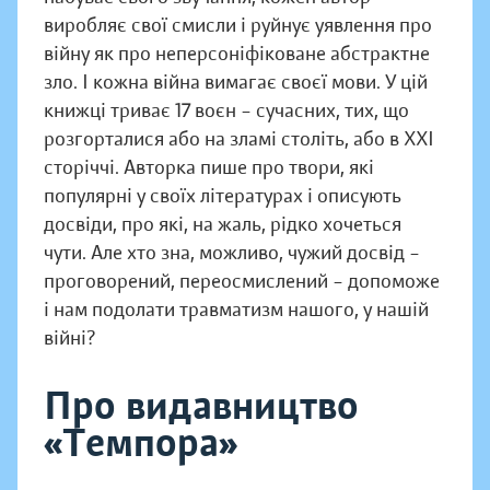
виробляє свої смисли і руйнує уявлення про
війну як про неперсоніфіковане абстрактне
зло. І кожна війна вимагає своєї мови. У цій
книжці триває 17 воєн – сучасних, тих, що
розгорталися або на зламі століть, або в XXI
сторіччі. Авторка пише про твори, які
популярні у своїх літературах і описують
досвіди, про які, на жаль, рідко хочеться
чути. Але хто зна, можливо, чужий досвід –
проговорений, переосмислений – допоможе
і нам подолати травматизм нашого, у нашій
війні?
Про видавництво
«Темпора»