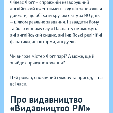
Філеас Фоґґ — справжній незворушний
англійський джентльмен. Тож він заповзявся
довести, що об’їхати кругом світу за 80 днів
— цілком реальне завдання. І завадити йому
та його вірному слузі Паспарту не зможуть
ані англійський сищик, ані індійські релігійні
фанатики, ані шторми, ані дуель…
Чи виграє містер Фоґґ парі? А може, ще й
знайде справжнє кохання?
Цей роман, сповнений гумору та пригод, — на
всі часи.
Про видавництво
«Видавництво РМ»