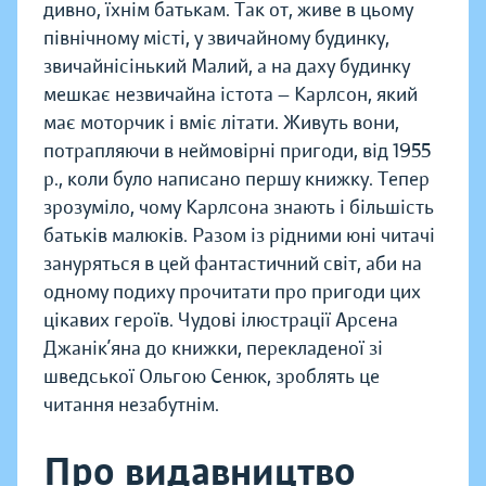
дивно, їхнім батькам. Так от, живе в цьому
північному місті, у звичайному будинку,
звичайнісінький Малий, а на даху будинку
мешкає незвичайна істота — Карлсон, який
має моторчик і вміє літати. Живуть вони,
потрапляючи в неймовірні пригоди, від 1955
р., коли було написано першу книжку. Тепер
зрозуміло, чому Карлсона знають і більшість
батьків малюків. Разом із рідними юні читачі
зануряться в цей фантастичний світ, аби на
одному подиху прочитати про пригоди цих
цікавих героїв. Чудові ілюстрації Арсена
Джанік’яна до книжки, перекладеної зі
шведської Ольгою Сенюк, зроблять це
читання незабутнім.
Про видавництво