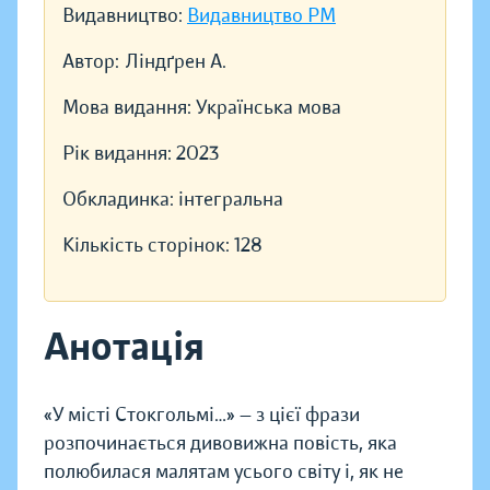
Видавництво:
Видавництво РМ
Автор:
Ліндґрен А.
Мова видання:
Українська мова
Рік видання:
2023
Обкладинка:
інтегральна
Кількість сторінок:
128
Анотація
«У місті Стокгольмі…» — з цієї фрази
розпочинається дивовижна повість, яка
полюбилася малятам усього світу і, як не