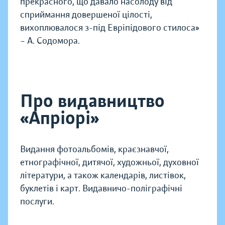
прекрасного, що давало насолоду від
сприймання довершеної цілості,
вихоплювалося з-під Евріпідового стилоса»
– А. Содомора.
Про видавництво
«Апріорі»
Видання фотоальбомів, краєзнавчої,
етнографічної, дитячої, художньої, духовної
літератури, а також календарів, листівок,
буклетів і карт. Видавничо-поліграфічні
послуги.