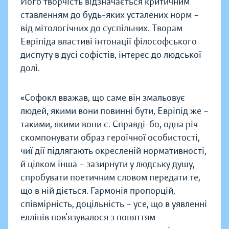
Його творчість відзначається критичним
ставленням до будь-яких усталених норм –
від мітологічних до суспільних. Творам
Евріпіда властиві інтонації філософського
диспуту в дусі софістів, інтерес до людської
долі.
«Софокл вважав, що саме він змальовує
людей, якими вони повинні бути, Евріпід же –
такими, якими вони є. Справді-бо, одна річ
скомпонувати образ героїчної особистості,
чиї дії підлягають окресленій нормативності,
й цілком інша – зазирнути у людську душу,
спробувати поетичним словом передати те,
що в ній діється. Гармонія пропорцій,
співмірність, доцільність – усе, що в уявленні
еллінів пов’язувалося з поняттям