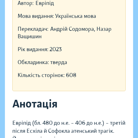
Автор:
Евріпід
Мова видання:
Українська мова
Перекладач:
Андрій Содомора, Назар
Ващишин
Рік видання:
2023
Обкладинка:
тверда
Кількість сторінок:
608
Анотація
Евріпід (бл. 480 до н.е. – 406 до н.е.) – третій
після Есхіла й Софокла атенський трагік.