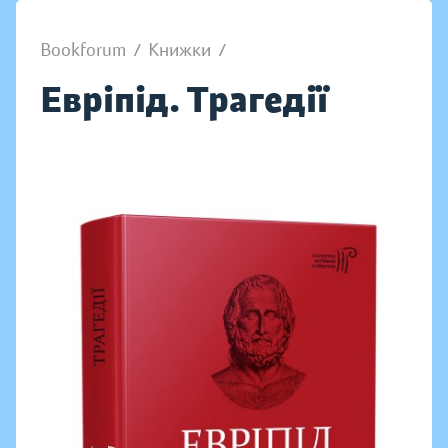
Bookforum
/
Книжки
/
Евріпід. Трагедії