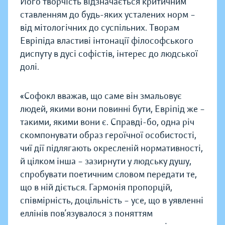
Його творчість відзначається критичним
ставленням до будь-яких усталених норм –
від мітологічних до суспільних. Творам
Евріпіда властиві інтонації філософського
диспуту в дусі софістів, інтерес до людської
долі.
«Софокл вважав, що саме він змальовує
людей, якими вони повинні бути, Евріпід же –
такими, якими вони є. Справді-бо, одна річ
скомпонувати образ героїчної особистості,
чиї дії підлягають окресленій нормативності,
й цілком інша – зазирнути у людську душу,
спробувати поетичним словом передати те,
що в ній діється. Гармонія пропорцій,
співмірність, доцільність – усе, що в уявленні
еллінів пов’язувалося з поняттям