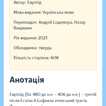
Автор:
Евріпід
Мова видання:
Українська мова
Перекладач:
Андрій Содомора, Назар
Ващишин
Рік видання:
2023
Обкладинка:
тверда
Кількість сторінок:
608
Анотація
Евріпід (бл. 480 до н.е. – 406 до н.е.) – третій
після Есхіла й Софокла атенський трагік.