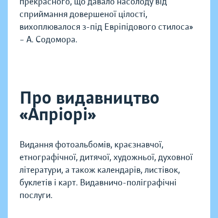
прекрасного, що давало насолоду від
сприймання довершеної цілості,
вихоплювалося з-під Евріпідового стилоса»
– А. Содомора.
Про видавництво
«Апріорі»
Видання фотоальбомів, краєзнавчої,
етнографічної, дитячої, художньої, духовної
літератури, а також календарів, листівок,
буклетів і карт. Видавничо-поліграфічні
послуги.