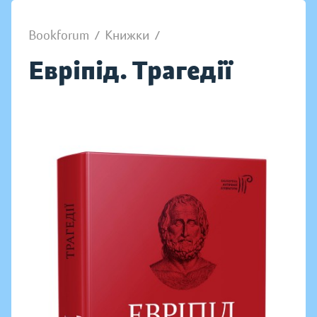
Bookforum
/
Книжки
/
Евріпід. Трагедії