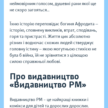
неймовірним голосом, душевні рани якої ще
не скоро загояться…
Їхню історію переповідає богиня Афродита —
історію, сповнену викликів, втрат, сподівань,
горя та пристрасті. Життя цих абсолютно
різних і водночас схожих людей стверджує
головну істину — якою могутньою стихією не
була б війна, їй не зрівнятися з цілющою
силою справжньої любові.
Про видавництво
«Видавництво РМ»
Видавництво РМ – це найкращі книжки і
комікси для дітей та дорослих дорослих.