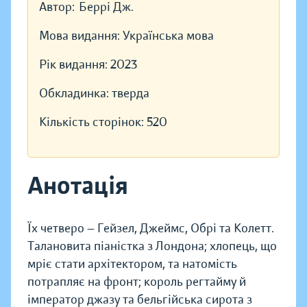
Автор:
Беррі Дж.
Мова видання:
Українська мова
Рік видання:
2023
Обкладинка:
тверда
Кількість сторінок:
520
Анотація
Їх четверо — Гейзел, Джеймс, Обрі та Колетт.
Талановита піаністка з Лондона; хлопець, що
мріє стати архітектором, та натомість
потрапляє на фронт; король регтайму й
імператор джазу та бельгійська сирота з