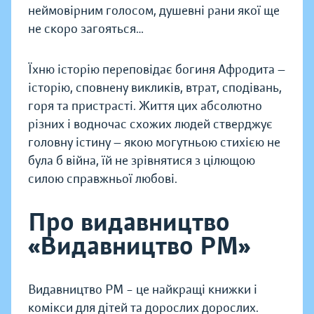
неймовірним голосом, душевні рани якої ще
не скоро загояться…
Їхню історію переповідає богиня Афродита —
історію, сповнену викликів, втрат, сподівань,
горя та пристрасті. Життя цих абсолютно
різних і водночас схожих людей стверджує
головну істину — якою могутньою стихією не
була б війна, їй не зрівнятися з цілющою
силою справжньої любові.
Про видавництво
«Видавництво РМ»
Видавництво РМ – це найкращі книжки і
комікси для дітей та дорослих дорослих.