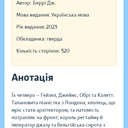
Автор:
Беррі Дж.
Мова видання:
Українська мова
Рік видання:
2023
Обкладинка:
тверда
Кількість сторінок:
520
Анотація
Їх четверо — Гейзел, Джеймс, Обрі та Колетт.
Талановита піаністка з Лондона; хлопець, що
мріє стати архітектором, та натомість
потрапляє на фронт; король регтайму й
імператор джазу та бельгійська сирота з