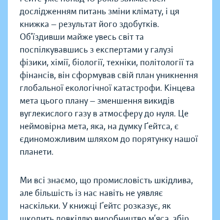
дослідженням питань зміни клімату, і ця
книжка — результат його здобутків.
Об’їздивши майже увесь світ та
поспілкувавшись з експертами у галузі
фізики, хімії, біології, техніки, політології та
фінансів, він сформував свій план уникнення
глобальної екологічної катастрофи. Кінцева
мета цього плану — зменшення викидів
вуглекислого газу в атмосферу до нуля. Це
неймовірна мета, яка, на думку Ґейтса, є
єдиноможливим шляхом до порятунку нашої
планети.
Ми всі знаємо, що промисловість шкідлива,
але більшість із нас навіть не уявляє
наскільки. У книжці Ґейтс розказує, як
шкодить довкіллю виробництво м’яса, збір