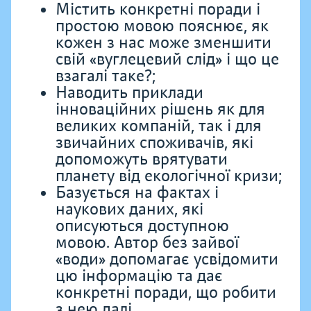
Містить конкретні поради і
простою мовою пояснює, як
кожен з нас може зменшити
свій «вуглецевий слід» і що це
взагалі таке?;
Наводить приклади
інноваційних рішень як для
великих компаній, так і для
звичайних споживачів, які
допоможуть врятувати
планету від екологічної кризи;
Базується на фактах і
наукових даних, які
описуються доступною
мовою. Автор без зайвої
«води» допомагає усвідомити
цю інформацію та дає
конкретні поради, що робити
з нею далі.