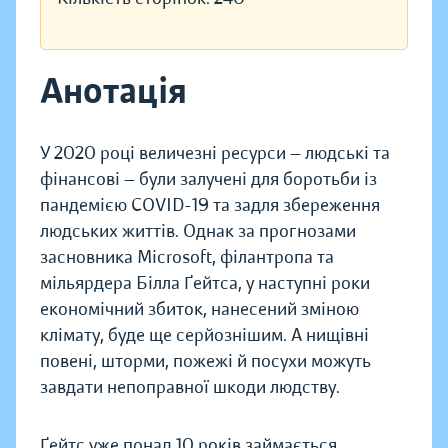
Анотація
У 2020 році величезні ресурси — людські та
фінансові — були залучені для боротьби із
пандемією COVID-19 та задля збереження
людських життів. Однак за прогнозами
засновника Microsoft, філантропа та
мільярдера Білла Ґейтса, у наступні роки
економічний збиток, нанесений зміною
клімату, буде ще серйознішим. А нищівні
повені, шторми, пожежі й посухи можуть
завдати непоправної шкоди людству.
Ґейтс уже понад 10 років займається