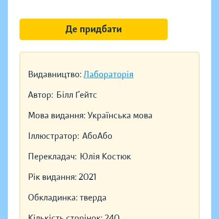
Де придбати
Видавництво:
Лабораторія
Автор:
Білл Ґейтс
Мова видання:
Українська мова
Іллюстратор:
АбоАбо
Перекладач:
Юлія Костюк
Рік видання:
2021
Обкладинка:
тверда
Кількість сторінок:
240