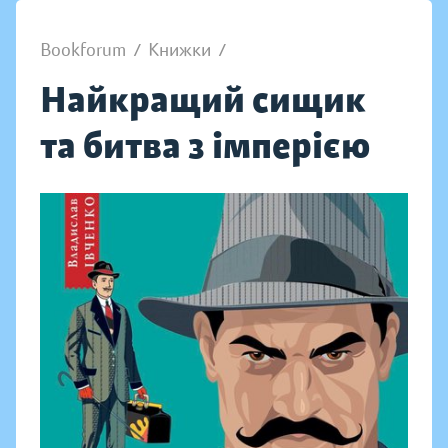
Bookforum
/
Книжки
/
Найкращий сищик
та битва з імперією