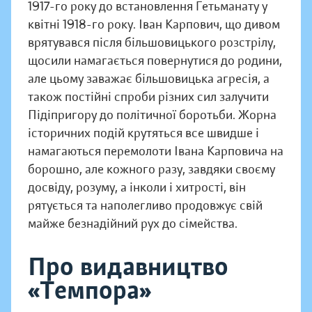
1917-го року до встановлення Гетьманату у
квітні 1918-го року. Іван Карпович, що дивом
врятувався після більшовицького розстрілу,
щосили намагається повернутися до родини,
але цьому заважає більшовицька агресія, а
також постійні спроби різних сил залучити
Підіпригору до політичної боротьби. Жорна
історичних подій крутяться все швидше і
намагаються перемолоти Івана Карповича на
борошно, але кожного разу, завдяки своєму
досвіду, розуму, а інколи і хитрості, він
рятується та наполегливо продовжує свій
майже безнадійний рух до сімейства.
Про видавництво
«Темпора»