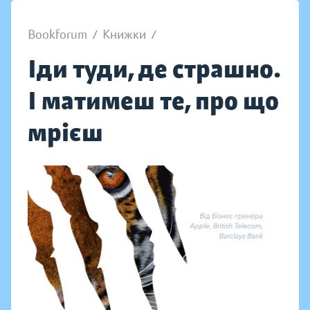
Bookforum
/
Книжки
/
Іди туди, де страшно.
І матимеш те, про що
мрієш