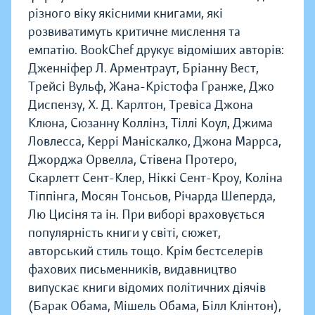
різного віку якісними книгами, які
розвиватимуть критичне мислення та
емпатію. BookChef друкує відоміших авторів:
Дженніфер Л. Арментраут, Бріанну Вест,
Трейсі Вульф, Жана-Крістофа Гранже, Джо
Диспензу, Х. Д. Карлтон, Тревіса Джона
Клюна, Сюзанну Коллінз, Тіллі Коул, Джима
Ловлесса, Керрі Маніскалко, Джона Маррса,
Джорджа Орвелла, Стівена Протеро,
Скарлетт Сент-Клер, Ніккі Сент-Кроу, Коліна
Тіппінга, Мосян Тонсьов, Річарда Шеперда,
Лю Цисіня та ін. При виборі враховується
популярність книги у світі, сюжет,
авторський стиль тощо. Крім бестселерів
фахових письменників, видавництво
випускає книги відомих політичних діячів
(Барак Обама, Мішель Обама, Білл Клінтон),