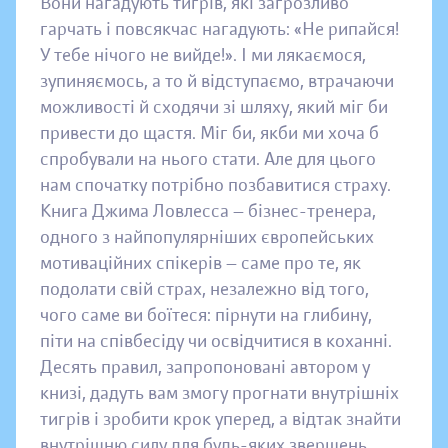
Вони нагадують тигрів, які загрозливо
гарчать і повсякчас нагадують: «Не рипайся!
У тебе нічого не вийде!». І ми лякаємося,
зупиняємось, а то й відступаємо, втрачаючи
можливості й сходячи зі шляху, який міг би
привести до щастя. Міг би, якби ми хоча б
спробували на нього стати. Але для цього
нам спочатку потрібно позбавитися страху.
Книга Джима Ловлесса — бізнес-тренера,
одного з найпопулярніших європейських
мотиваційних спікерів — саме про те, як
подолати свій страх, незалежно від того,
чого саме ви боїтеся: пірнути на глибину,
піти на співбесіду чи освідчитися в коханні.
Десять правил, запропоновані автором у
книзі, дадуть вам змогу прогнати внутрішніх
тигрів і зробити крок уперед, а відтак знайти
внутрішню силу для будь-яких звершень.