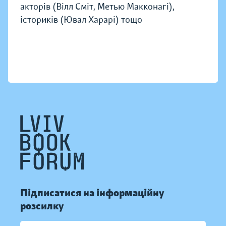
акторів (Вілл Сміт, Метью Макконагі),
істориків (Ювал Харарі) тощо
Підписатися на інформаційну
розсилку