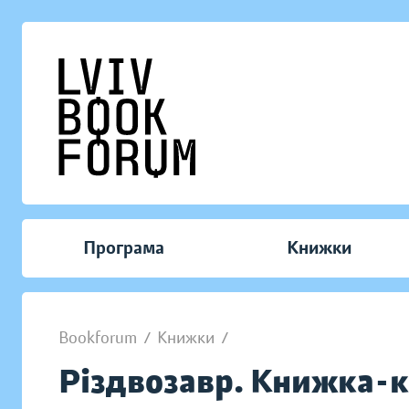
Програма
Книжки
Bookforum
/
Книжки
/
Різдвозавр. Книжка-