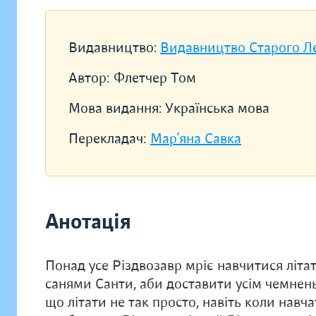
Видавництво:
Видавництво Старого Л
Автор:
Флетчер Том
Мова видання:
Українська мова
Перекладач:
Мар’яна Савка
Анотація
Понад усе Різдвозавр мріє навчитися літати
санями Санти, аби доставити усім чемнен
що літати не так просто, навіть коли навч