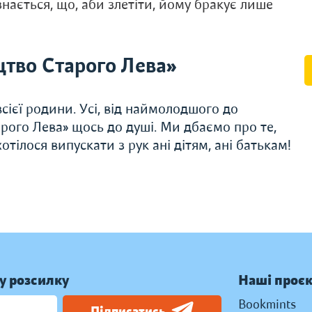
нається, що, аби злетіти, йому бракує лише
тво Старого Лева»
сієї родини. Усі, від наймолодшого до
рого Лева» щось до душі. Ми дбаємо про те,
тілося випускати з рук ані дітям, ані батькам!
у розсилку
Наші проє
Bookmints
Підписатись