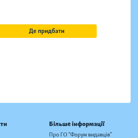
Де придбати
кти
Більше інформації
Про ГО “Форум видавців”