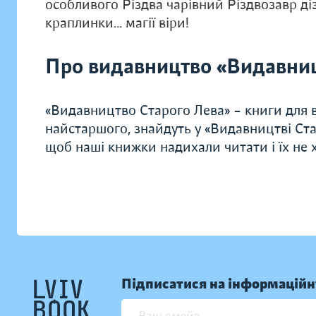
особливого Різдва чарівний Різдвозавр діз
краплинки... магії віри!
Про видавництво «Видавниц
«Видавництво Старого Лева» – книги для в
найстаршого, знайдуть у «Видавництві Ста
щоб наші книжки надихали читати і їх не хо
Підписатися на інформаційн